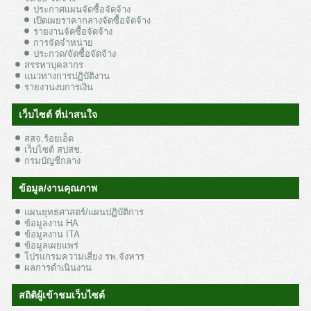
ประกาศแผนจัดซื้อจัดจ้าง
เปิดเผยราคากลางจัดซื้อจัดจ้าง
รายงานจัดซื้อจัดจ้าง
การจัดจำหน่าย
ประกวด/จัดซื้อจัดจ้าง
สรรหาบุคลากร
แนวทางการปฏิบัติงาน
รายงานงบการเงิน
เว็บไซต์ ที่น่าสนใจ
สสจ.ร้อยเอ็ด
เว็บไซต์ สปสช.
กรมบัญชีกลาง
ข้อมูล/งานคุณภาพ
แผนยุทธศาสตร์/แผนปฏิบัติการ
ข้อมูลงาน HA
ข้อมูลงาน ITA
ข้อมูลเผยแพร่
โปรแกรมความเสี่ยง รพ.จังหาร
ผลการดำเนินงาน
สถิติผู้เข้าชมเว็บไซต์