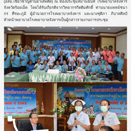
(อสม.เชี่ยวชาญด้านยาเสพติด) ณ ห้องประชุมสมานฉันท์ โรงพยาบาลจังหาร
จังหวัดร้อยเอ็ด โดยได้รับเกียรติจากวิทยากรกิตติมศักดิ์ ท่านนายแพทย์ชนา
กร ศีรษะภูมิ ผู้อำนวยการโรงพยาบาลจังหาร และนางชุติภา ภิบาลศิลป์
หัวหน้าพยาบาลโรงพยาบาลจังหารเป็นผู้กล่าวรายงานการประชุม