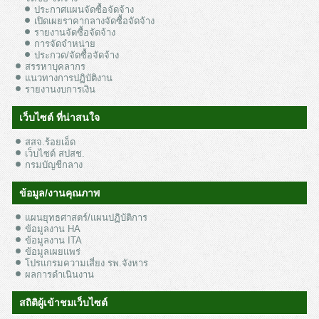
ประกาศแผนจัดซื้อจัดจ้าง
เปิดเผยราคากลางจัดซื้อจัดจ้าง
รายงานจัดซื้อจัดจ้าง
การจัดจำหน่าย
ประกวด/จัดซื้อจัดจ้าง
สรรหาบุคลากร
แนวทางการปฏิบัติงาน
รายงานงบการเงิน
เว็บไซต์ ที่น่าสนใจ
สสจ.ร้อยเอ็ด
เว็บไซต์ สปสช.
กรมบัญชีกลาง
ข้อมูล/งานคุณภาพ
แผนยุทธศาสตร์/แผนปฏิบัติการ
ข้อมูลงาน HA
ข้อมูลงาน ITA
ข้อมูลเผยแพร่
โปรแกรมความเสี่ยง รพ.จังหาร
ผลการดำเนินงาน
สถิติผู้เข้าชมเว็บไซต์