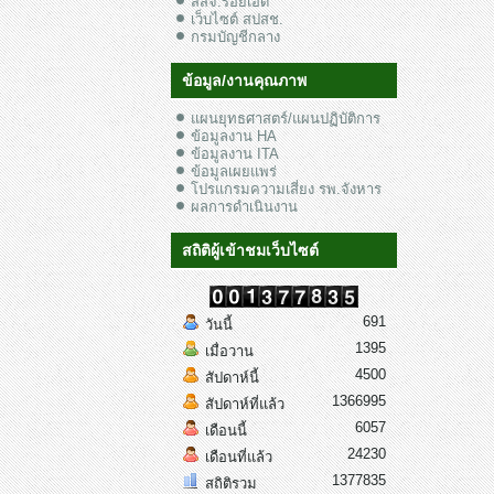
สสจ.ร้อยเอ็ด
เว็บไซต์ สปสช.
กรมบัญชีกลาง
ข้อมูล/งานคุณภาพ
แผนยุทธศาสตร์/แผนปฏิบัติการ
ข้อมูลงาน HA
ข้อมูลงาน ITA
ข้อมูลเผยแพร่
โปรแกรมความเสี่ยง รพ.จังหาร
ผลการดำเนินงาน
สถิติผู้เข้าชมเว็บไซต์
691
วันนี้
1395
เมื่อวาน
4500
สัปดาห์นี้
1366995
สัปดาห์ที่แล้ว
6057
เดือนนี้
24230
เดือนที่แล้ว
1377835
สถิติรวม