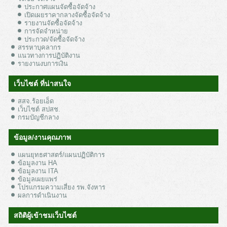
ประกาศแผนจัดซื้อจัดจ้าง
เปิดเผยราคากลางจัดซื้อจัดจ้าง
รายงานจัดซื้อจัดจ้าง
การจัดจำหน่าย
ประกวด/จัดซื้อจัดจ้าง
สรรหาบุคลากร
แนวทางการปฏิบัติงาน
รายงานงบการเงิน
เว็บไซต์ ที่น่าสนใจ
สสจ.ร้อยเอ็ด
เว็บไซต์ สปสช.
กรมบัญชีกลาง
ข้อมูล/งานคุณภาพ
แผนยุทธศาสตร์/แผนปฏิบัติการ
ข้อมูลงาน HA
ข้อมูลงาน ITA
ข้อมูลเผยแพร่
โปรแกรมความเสี่ยง รพ.จังหาร
ผลการดำเนินงาน
สถิติผู้เข้าชมเว็บไซต์