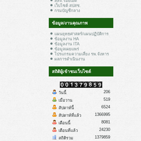
สสจ.ร้อยเอ็ด
เว็บไซต์ สปสช.
กรมบัญชีกลาง
ข้อมูล/งานคุณภาพ
แผนยุทธศาสตร์/แผนปฏิบัติการ
ข้อมูลงาน HA
ข้อมูลงาน ITA
ข้อมูลเผยแพร่
โปรแกรมความเสี่ยง รพ.จังหาร
ผลการดำเนินงาน
สถิติผู้เข้าชมเว็บไซต์
206
วันนี้
519
เมื่อวาน
6524
สัปดาห์นี้
1366995
สัปดาห์ที่แล้ว
8081
เดือนนี้
24230
เดือนที่แล้ว
1379859
สถิติรวม