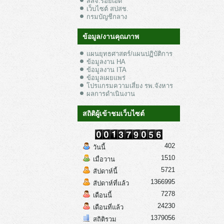
สสจ.ร้อยเอ็ด
เว็บไซต์ สปสช.
กรมบัญชีกลาง
ข้อมูล/งานคุณภาพ
แผนยุทธศาสตร์/แผนปฏิบัติการ
ข้อมูลงาน HA
ข้อมูลงาน ITA
ข้อมูลเผยแพร่
โปรแกรมความเสี่ยง รพ.จังหาร
ผลการดำเนินงาน
สถิติผู้เข้าชมเว็บไซต์
402
วันนี้
1510
เมื่อวาน
5721
สัปดาห์นี้
1366995
สัปดาห์ที่แล้ว
7278
เดือนนี้
24230
เดือนที่แล้ว
1379056
สถิติรวม