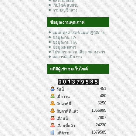
สสจ.ร้อยเอ็ด
เว็บไซต์ สปสช.
กรมบัญชีกลาง
ข้อมูล/งานคุณภาพ
แผนยุทธศาสตร์/แผนปฏิบัติการ
ข้อมูลงาน HA
ข้อมูลงาน ITA
ข้อมูลเผยแพร่
โปรแกรมความเสี่ยง รพ.จังหาร
ผลการดำเนินงาน
สถิติผู้เข้าชมเว็บไซต์
451
วันนี้
480
เมื่อวาน
6250
สัปดาห์นี้
1366995
สัปดาห์ที่แล้ว
7807
เดือนนี้
24230
เดือนที่แล้ว
1379585
สถิติรวม