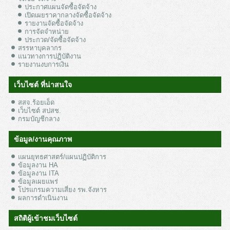
ประกาศแผนจัดซื้อจัดจ้าง
เปิดเผยราคากลางจัดซื้อจัดจ้าง
รายงานจัดซื้อจัดจ้าง
การจัดจำหน่าย
ประกวด/จัดซื้อจัดจ้าง
สรรหาบุคลากร
แนวทางการปฏิบัติงาน
รายงานงบการเงิน
เว็บไซต์ ที่น่าสนใจ
สสจ.ร้อยเอ็ด
เว็บไซต์ สปสช.
กรมบัญชีกลาง
ข้อมูล/งานคุณภาพ
แผนยุทธศาสตร์/แผนปฏิบัติการ
ข้อมูลงาน HA
ข้อมูลงาน ITA
ข้อมูลเผยแพร่
โปรแกรมความเสี่ยง รพ.จังหาร
ผลการดำเนินงาน
สถิติผู้เข้าชมเว็บไซต์