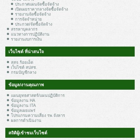
ประกาศแผนจัดซื้อจัดจ้าง
เปิดเผยราคากลางจัดซื้อจัดจ้าง
รายงานจัดซื้อจัดจ้าง
การจัดจำหน่าย
ประกวด/จัดซื้อจัดจ้าง
สรรหาบุคลากร
แนวทางการปฏิบัติงาน
รายงานงบการเงิน
เว็บไซต์ ที่น่าสนใจ
สสจ.ร้อยเอ็ด
เว็บไซต์ สปสช.
กรมบัญชีกลาง
ข้อมูล/งานคุณภาพ
แผนยุทธศาสตร์/แผนปฏิบัติการ
ข้อมูลงาน HA
ข้อมูลงาน ITA
ข้อมูลเผยแพร่
โปรแกรมความเสี่ยง รพ.จังหาร
ผลการดำเนินงาน
สถิติผู้เข้าชมเว็บไซต์