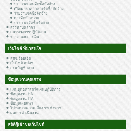
ประกาศแผนจัดซื้อจัดจ้าง
เปิดเผยราคากลางจัดซื้อจัดจ้าง
รายงานจัดซื้อจัดจ้าง
การจัดจำหน่าย
ประกวด/จัดซื้อจัดจ้าง
สรรหาบุคลากร
แนวทางการปฏิบัติงาน
รายงานงบการเงิน
เว็บไซต์ ที่น่าสนใจ
สสจ.ร้อยเอ็ด
เว็บไซต์ สปสช.
กรมบัญชีกลาง
ข้อมูล/งานคุณภาพ
แผนยุทธศาสตร์/แผนปฏิบัติการ
ข้อมูลงาน HA
ข้อมูลงาน ITA
ข้อมูลเผยแพร่
โปรแกรมความเสี่ยง รพ.จังหาร
ผลการดำเนินงาน
สถิติผู้เข้าชมเว็บไซต์