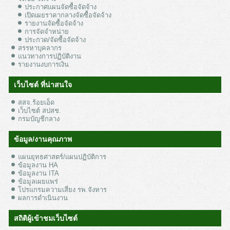
ประกาศแผนจัดซื้อจัดจ้าง
เปิดเผยราคากลางจัดซื้อจัดจ้าง
รายงานจัดซื้อจัดจ้าง
การจัดจำหน่าย
ประกวด/จัดซื้อจัดจ้าง
สรรหาบุคลากร
แนวทางการปฏิบัติงาน
รายงานงบการเงิน
เว็บไซต์ ที่น่าสนใจ
สสจ.ร้อยเอ็ด
เว็บไซต์ สปสช.
กรมบัญชีกลาง
ข้อมูล/งานคุณภาพ
แผนยุทธศาสตร์/แผนปฏิบัติการ
ข้อมูลงาน HA
ข้อมูลงาน ITA
ข้อมูลเผยแพร่
โปรแกรมความเสี่ยง รพ.จังหาร
ผลการดำเนินงาน
สถิติผู้เข้าชมเว็บไซต์