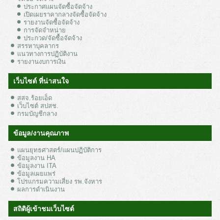
ประกาศแผนจัดซื้อจัดจ้าง
เปิดเผยราคากลางจัดซื้อจัดจ้าง
รายงานจัดซื้อจัดจ้าง
การจัดจำหน่าย
ประกวด/จัดซื้อจัดจ้าง
สรรหาบุคลากร
แนวทางการปฏิบัติงาน
รายงานงบการเงิน
เว็บไซต์ ที่น่าสนใจ
สสจ.ร้อยเอ็ด
เว็บไซต์ สปสช.
กรมบัญชีกลาง
ข้อมูล/งานคุณภาพ
แผนยุทธศาสตร์/แผนปฏิบัติการ
ข้อมูลงาน HA
ข้อมูลงาน ITA
ข้อมูลเผยแพร่
โปรแกรมความเสี่ยง รพ.จังหาร
ผลการดำเนินงาน
สถิติผู้เข้าชมเว็บไซต์