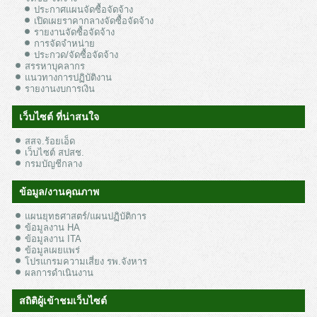
ประกาศแผนจัดซื้อจัดจ้าง
เปิดเผยราคากลางจัดซื้อจัดจ้าง
รายงานจัดซื้อจัดจ้าง
การจัดจำหน่าย
ประกวด/จัดซื้อจัดจ้าง
สรรหาบุคลากร
แนวทางการปฏิบัติงาน
รายงานงบการเงิน
เว็บไซต์ ที่น่าสนใจ
สสจ.ร้อยเอ็ด
เว็บไซต์ สปสช.
กรมบัญชีกลาง
ข้อมูล/งานคุณภาพ
แผนยุทธศาสตร์/แผนปฏิบัติการ
ข้อมูลงาน HA
ข้อมูลงาน ITA
ข้อมูลเผยแพร่
โปรแกรมความเสี่ยง รพ.จังหาร
ผลการดำเนินงาน
สถิติผู้เข้าชมเว็บไซต์