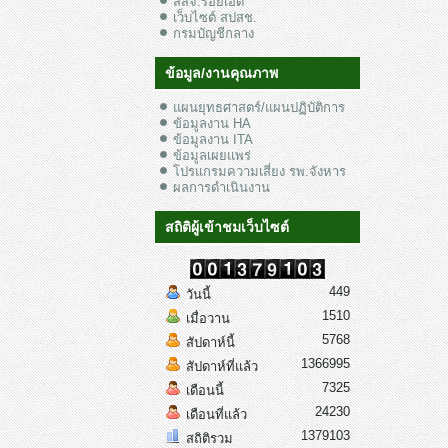
สสจ.ร้อยเอ็ด
เว็บไซต์ สปสช.
กรมบัญชีกลาง
ข้อมูล/งานคุณภาพ
แผนยุทธศาสตร์/แผนปฏิบัติการ
ข้อมูลงาน HA
ข้อมูลงาน ITA
ข้อมูลเผยแพร่
โปรแกรมความเสี่ยง รพ.จังหาร
ผลการดำเนินงาน
สถิติผู้เข้าชมเว็บไซต์
449
วันนี้
1510
เมื่อวาน
5768
สัปดาห์นี้
1366995
สัปดาห์ที่แล้ว
7325
เดือนนี้
24230
เดือนที่แล้ว
1379103
สถิติรวม