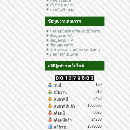
สสจ.ร้อยเอ็ด
เว็บไซต์ สปสช.
กรมบัญชีกลาง
ข้อมูล/งานคุณภาพ
แผนยุทธศาสตร์/แผนปฏิบัติการ
ข้อมูลงาน HA
ข้อมูลงาน ITA
ข้อมูลเผยแพร่
โปรแกรมความเสี่ยง รพ.จังหาร
ผลการดำเนินงาน
สถิติผู้เข้าชมเว็บไซต์
150
วันนี้
519
เมื่อวาน
6468
สัปดาห์นี้
1366995
สัปดาห์ที่แล้ว
8025
เดือนนี้
24230
เดือนที่แล้ว
1379803
สถิติรวม