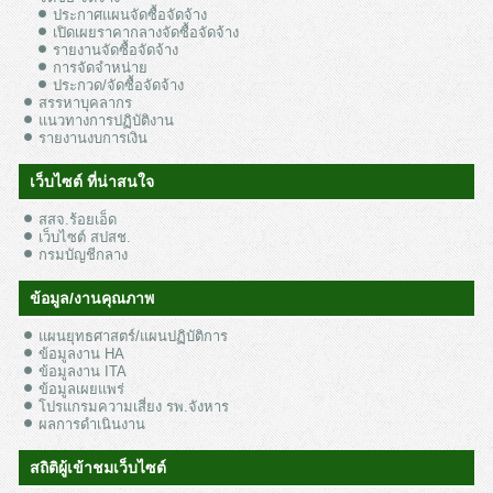
ประกาศแผนจัดซื้อจัดจ้าง
เปิดเผยราคากลางจัดซื้อจัดจ้าง
รายงานจัดซื้อจัดจ้าง
การจัดจำหน่าย
ประกวด/จัดซื้อจัดจ้าง
สรรหาบุคลากร
แนวทางการปฏิบัติงาน
รายงานงบการเงิน
เว็บไซต์ ที่น่าสนใจ
สสจ.ร้อยเอ็ด
เว็บไซต์ สปสช.
กรมบัญชีกลาง
ข้อมูล/งานคุณภาพ
แผนยุทธศาสตร์/แผนปฏิบัติการ
ข้อมูลงาน HA
ข้อมูลงาน ITA
ข้อมูลเผยแพร่
โปรแกรมความเสี่ยง รพ.จังหาร
ผลการดำเนินงาน
สถิติผู้เข้าชมเว็บไซต์