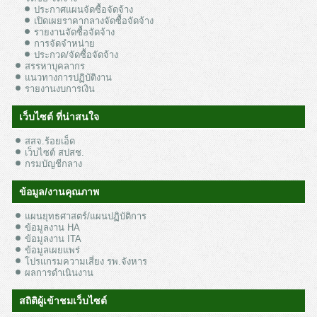
ประกาศแผนจัดซื้อจัดจ้าง
เปิดเผยราคากลางจัดซื้อจัดจ้าง
รายงานจัดซื้อจัดจ้าง
การจัดจำหน่าย
ประกวด/จัดซื้อจัดจ้าง
สรรหาบุคลากร
แนวทางการปฏิบัติงาน
รายงานงบการเงิน
เว็บไซต์ ที่น่าสนใจ
สสจ.ร้อยเอ็ด
เว็บไซต์ สปสช.
กรมบัญชีกลาง
ข้อมูล/งานคุณภาพ
แผนยุทธศาสตร์/แผนปฏิบัติการ
ข้อมูลงาน HA
ข้อมูลงาน ITA
ข้อมูลเผยแพร่
โปรแกรมความเสี่ยง รพ.จังหาร
ผลการดำเนินงาน
สถิติผู้เข้าชมเว็บไซต์