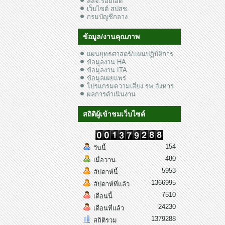
สสจ.ร้อยเอ็ด
เว็บไซต์ สปสช.
กรมบัญชีกลาง
ข้อมูล/งานคุณภาพ
แผนยุทธศาสตร์/แผนปฏิบัติการ
ข้อมูลงาน HA
ข้อมูลงาน ITA
ข้อมูลเผยแพร่
โปรแกรมความเสี่ยง รพ.จังหาร
ผลการดำเนินงาน
สถิติผู้เข้าชมเว็บไซต์
154
วันนี้
480
เมื่อวาน
5953
สัปดาห์นี้
1366995
สัปดาห์ที่แล้ว
7510
เดือนนี้
24230
เดือนที่แล้ว
1379288
สถิติรวม