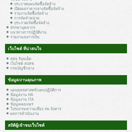
ประกาศแผนจัดซื้อจัดจ้าง
เปิดเผยราคากลางจัดซื้อจัดจ้าง
รายงานจัดซื้อจัดจ้าง
การจัดจำหน่าย
ประกวด/จัดซื้อจัดจ้าง
สรรหาบุคลากร
แนวทางการปฏิบัติงาน
รายงานงบการเงิน
เว็บไซต์ ที่น่าสนใจ
สสจ.ร้อยเอ็ด
เว็บไซต์ สปสช.
กรมบัญชีกลาง
ข้อมูล/งานคุณภาพ
แผนยุทธศาสตร์/แผนปฏิบัติการ
ข้อมูลงาน HA
ข้อมูลงาน ITA
ข้อมูลเผยแพร่
โปรแกรมความเสี่ยง รพ.จังหาร
ผลการดำเนินงาน
สถิติผู้เข้าชมเว็บไซต์