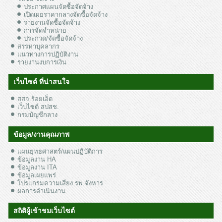
ประกาศแผนจัดซื้อจัดจ้าง
เปิดเผยราคากลางจัดซื้อจัดจ้าง
รายงานจัดซื้อจัดจ้าง
การจัดจำหน่าย
ประกวด/จัดซื้อจัดจ้าง
สรรหาบุคลากร
แนวทางการปฏิบัติงาน
รายงานงบการเงิน
เว็บไซต์ ที่น่าสนใจ
สสจ.ร้อยเอ็ด
เว็บไซต์ สปสช.
กรมบัญชีกลาง
ข้อมูล/งานคุณภาพ
แผนยุทธศาสตร์/แผนปฏิบัติการ
ข้อมูลงาน HA
ข้อมูลงาน ITA
ข้อมูลเผยแพร่
โปรแกรมความเสี่ยง รพ.จังหาร
ผลการดำเนินงาน
สถิติผู้เข้าชมเว็บไซต์