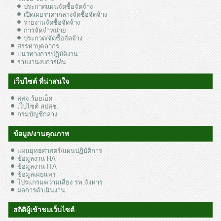
ประกาศแผนจัดซื้อจัดจ้าง
เปิดเผยราคากลางจัดซื้อจัดจ้าง
รายงานจัดซื้อจัดจ้าง
การจัดจำหน่าย
ประกวด/จัดซื้อจัดจ้าง
สรรหาบุคลากร
แนวทางการปฏิบัติงาน
รายงานงบการเงิน
เว็บไซต์ ที่น่าสนใจ
สสจ.ร้อยเอ็ด
เว็บไซต์ สปสช.
กรมบัญชีกลาง
ข้อมูล/งานคุณภาพ
แผนยุทธศาสตร์/แผนปฏิบัติการ
ข้อมูลงาน HA
ข้อมูลงาน ITA
ข้อมูลเผยแพร่
โปรแกรมความเสี่ยง รพ.จังหาร
ผลการดำเนินงาน
สถิติผู้เข้าชมเว็บไซต์