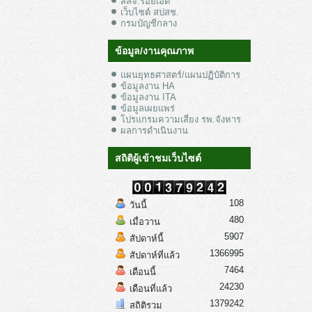
สสจ.ร้อยเอ็ด
เว็บไซต์ สปสช.
กรมบัญชีกลาง
ข้อมูล/งานคุณภาพ
แผนยุทธศาสตร์/แผนปฏิบัติการ
ข้อมูลงาน HA
ข้อมูลงาน ITA
ข้อมูลเผยแพร่
โปรแกรมความเสี่ยง รพ.จังหาร
ผลการดำเนินงาน
สถิติผู้เข้าชมเว็บไซต์
108
วันนี้
480
เมื่อวาน
5907
สัปดาห์นี้
1366995
สัปดาห์ที่แล้ว
7464
เดือนนี้
24230
เดือนที่แล้ว
1379242
สถิติรวม