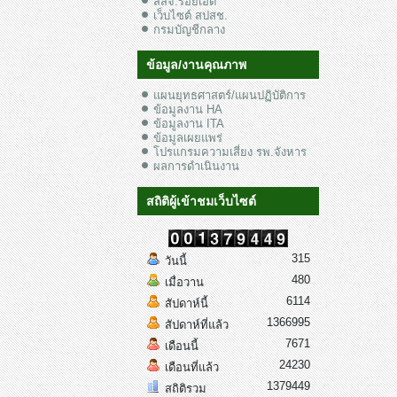
สสจ.ร้อยเอ็ด
เว็บไซต์ สปสช.
กรมบัญชีกลาง
ข้อมูล/งานคุณภาพ
แผนยุทธศาสตร์/แผนปฏิบัติการ
ข้อมูลงาน HA
ข้อมูลงาน ITA
ข้อมูลเผยแพร่
โปรแกรมความเสี่ยง รพ.จังหาร
ผลการดำเนินงาน
สถิติผู้เข้าชมเว็บไซต์
315
วันนี้
480
เมื่อวาน
6114
สัปดาห์นี้
1366995
สัปดาห์ที่แล้ว
7671
เดือนนี้
24230
เดือนที่แล้ว
1379449
สถิติรวม