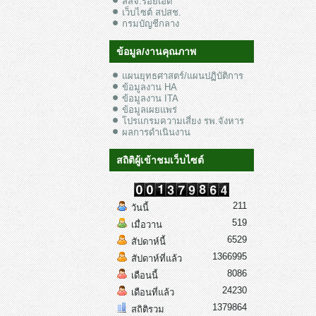
สสจ.ร้อยเอ็ด
เว็บไซต์ สปสช.
กรมบัญชีกลาง
ข้อมูล/งานคุณภาพ
แผนยุทธศาสตร์/แผนปฏิบัติการ
ข้อมูลงาน HA
ข้อมูลงาน ITA
ข้อมูลเผยแพร่
โปรแกรมความเสี่ยง รพ.จังหาร
ผลการดำเนินงาน
สถิติผู้เข้าชมเว็บไซต์
211
วันนี้
519
เมื่อวาน
6529
สัปดาห์นี้
1366995
สัปดาห์ที่แล้ว
8086
เดือนนี้
24230
เดือนที่แล้ว
1379864
สถิติรวม