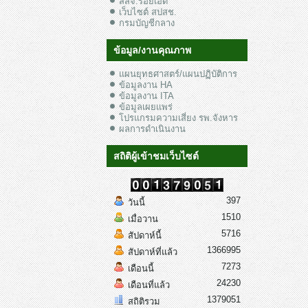
สสจ.ร้อยเอ็ด
เว็บไซต์ สปสช.
กรมบัญชีกลาง
ข้อมูล/งานคุณภาพ
แผนยุทธศาสตร์/แผนปฏิบัติการ
ข้อมูลงาน HA
ข้อมูลงาน ITA
ข้อมูลเผยแพร่
โปรแกรมความเสี่ยง รพ.จังหาร
ผลการดำเนินงาน
สถิติผู้เข้าชมเว็บไซต์
397
วันนี้
1510
เมื่อวาน
5716
สัปดาห์นี้
1366995
สัปดาห์ที่แล้ว
7273
เดือนนี้
24230
เดือนที่แล้ว
1379051
สถิติรวม