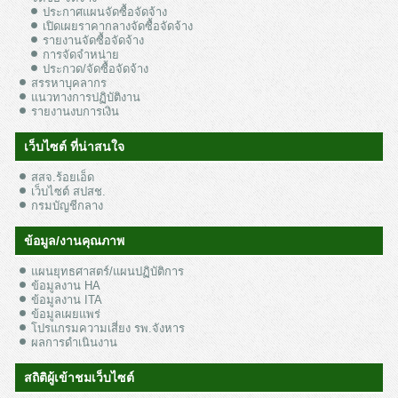
ประกาศแผนจัดซื้อจัดจ้าง
เปิดเผยราคากลางจัดซื้อจัดจ้าง
รายงานจัดซื้อจัดจ้าง
การจัดจำหน่าย
ประกวด/จัดซื้อจัดจ้าง
สรรหาบุคลากร
แนวทางการปฏิบัติงาน
รายงานงบการเงิน
เว็บไซต์ ที่น่าสนใจ
สสจ.ร้อยเอ็ด
เว็บไซต์ สปสช.
กรมบัญชีกลาง
ข้อมูล/งานคุณภาพ
แผนยุทธศาสตร์/แผนปฏิบัติการ
ข้อมูลงาน HA
ข้อมูลงาน ITA
ข้อมูลเผยแพร่
โปรแกรมความเสี่ยง รพ.จังหาร
ผลการดำเนินงาน
สถิติผู้เข้าชมเว็บไซต์