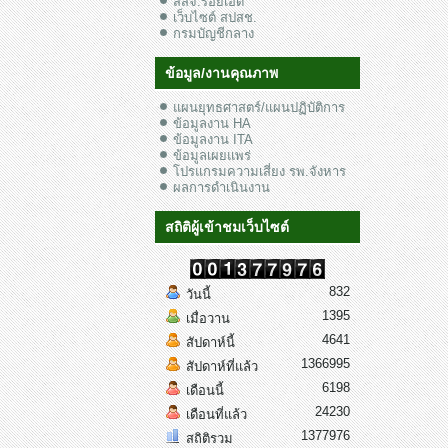
สสจ.ร้อยเอ็ด
เว็บไซต์ สปสช.
กรมบัญชีกลาง
ข้อมูล/งานคุณภาพ
แผนยุทธศาสตร์/แผนปฏิบัติการ
ข้อมูลงาน HA
ข้อมูลงาน ITA
ข้อมูลเผยแพร่
โปรแกรมความเสี่ยง รพ.จังหาร
ผลการดำเนินงาน
สถิติผู้เข้าชมเว็บไซต์
832
วันนี้
1395
เมื่อวาน
4641
สัปดาห์นี้
1366995
สัปดาห์ที่แล้ว
6198
เดือนนี้
24230
เดือนที่แล้ว
1377976
สถิติรวม