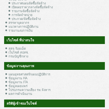
ประกาศแผนจัดซื้อจัดจ้าง
เปิดเผยราคากลางจัดซื้อจัดจ้าง
รายงานจัดซื้อจัดจ้าง
การจัดจำหน่าย
ประกวด/จัดซื้อจัดจ้าง
สรรหาบุคลากร
แนวทางการปฏิบัติงาน
รายงานงบการเงิน
เว็บไซต์ ที่น่าสนใจ
สสจ.ร้อยเอ็ด
เว็บไซต์ สปสช.
กรมบัญชีกลาง
ข้อมูล/งานคุณภาพ
แผนยุทธศาสตร์/แผนปฏิบัติการ
ข้อมูลงาน HA
ข้อมูลงาน ITA
ข้อมูลเผยแพร่
โปรแกรมความเสี่ยง รพ.จังหาร
ผลการดำเนินงาน
สถิติผู้เข้าชมเว็บไซต์