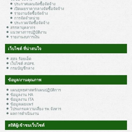
ประกาศแผนจัดซื้อจัดจ้าง
เปิดเผยราคากลางจัดซื้อจัดจ้าง
รายงานจัดซื้อจัดจ้าง
การจัดจำหน่าย
ประกวด/จัดซื้อจัดจ้าง
สรรหาบุคลากร
แนวทางการปฏิบัติงาน
รายงานงบการเงิน
เว็บไซต์ ที่น่าสนใจ
สสจ.ร้อยเอ็ด
เว็บไซต์ สปสช.
กรมบัญชีกลาง
ข้อมูล/งานคุณภาพ
แผนยุทธศาสตร์/แผนปฏิบัติการ
ข้อมูลงาน HA
ข้อมูลงาน ITA
ข้อมูลเผยแพร่
โปรแกรมความเสี่ยง รพ.จังหาร
ผลการดำเนินงาน
สถิติผู้เข้าชมเว็บไซต์