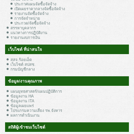
ประกาศแผนจัดซื้อจัดจ้าง
เปิดเผยราคากลางจัดซื้อจัดจ้าง
รายงานจัดซื้อจัดจ้าง
การจัดจำหน่าย
ประกวด/จัดซื้อจัดจ้าง
สรรหาบุคลากร
แนวทางการปฏิบัติงาน
รายงานงบการเงิน
เว็บไซต์ ที่น่าสนใจ
สสจ.ร้อยเอ็ด
เว็บไซต์ สปสช.
กรมบัญชีกลาง
ข้อมูล/งานคุณภาพ
แผนยุทธศาสตร์/แผนปฏิบัติการ
ข้อมูลงาน HA
ข้อมูลงาน ITA
ข้อมูลเผยแพร่
โปรแกรมความเสี่ยง รพ.จังหาร
ผลการดำเนินงาน
สถิติผู้เข้าชมเว็บไซต์