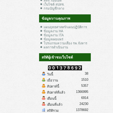
สสจ.ร้อยเอ็ด
เว็บไซต์ สปสช.
กรมบัญชีกลาง
ข้อมูล/งานคุณภาพ
แผนยุทธศาสตร์/แผนปฏิบัติการ
ข้อมูลงาน HA
ข้อมูลงาน ITA
ข้อมูลเผยแพร่
โปรแกรมความเสี่ยง รพ.จังหาร
ผลการดำเนินงาน
สถิติผู้เข้าชมเว็บไซต์
38
วันนี้
1510
เมื่อวาน
5357
สัปดาห์นี้
1366995
สัปดาห์ที่แล้ว
6914
เดือนนี้
24230
เดือนที่แล้ว
1378692
สถิติรวม