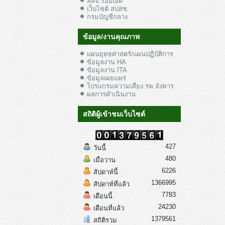
สสจ.ร้อยเอ็ด
เว็บไซต์ สปสช.
กรมบัญชีกลาง
ข้อมูล/งานคุณภาพ
แผนยุทธศาสตร์/แผนปฏิบัติการ
ข้อมูลงาน HA
ข้อมูลงาน ITA
ข้อมูลเผยแพร่
โปรแกรมความเสี่ยง รพ.จังหาร
ผลการดำเนินงาน
สถิติผู้เข้าชมเว็บไซต์
427
วันนี้
480
เมื่อวาน
6226
สัปดาห์นี้
1366995
สัปดาห์ที่แล้ว
7783
เดือนนี้
24230
เดือนที่แล้ว
1379561
สถิติรวม