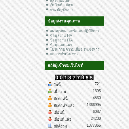
สสจ.ร้อยเอ็ด
เว็บไซต์ สปสช.
กรมบัญชีกลาง
ข้อมูล/งานคุณภาพ
แผนยุทธศาสตร์/แผนปฏิบัติการ
ข้อมูลงาน HA
ข้อมูลงาน ITA
ข้อมูลเผยแพร่
โปรแกรมความเสี่ยง รพ.จังหาร
ผลการดำเนินงาน
สถิติผู้เข้าชมเว็บไซต์
721
วันนี้
1395
เมื่อวาน
4530
สัปดาห์นี้
1366995
สัปดาห์ที่แล้ว
6087
เดือนนี้
24230
เดือนที่แล้ว
1377865
สถิติรวม