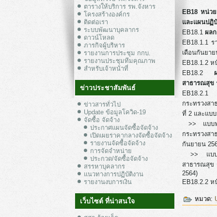
ตารางให้บริการ รพ.จังหาร
EB18 หน่วย
โครงสร้างองค์กร
ติดต่อเรา
และแผนปฏิบ
ระบบพัฒนาบุคลากร
EB18.1
ผลก
ดาวน์โหลด
EB18.1.1 รา
ภารกิจผู้บริหาร
เดือนกันยาย
รายงานการประชุม กกบ.
รายงานประชุมทีมคุณภาพ
EB18.1.2 หน
สำหรับเจ้าหน้าที่
EB18.2
สาธารณสุข 
ข่าวประชาสัมพันธ์
EB18.2.1 ร
กระทรวงสาธ
ข่าวสารทั่วไป
Update ข้อมูลโควิด-19
ที่ 2 และแบบ
จัดซื้อ จัดจ้าง
>> แบบฟอร์
ประกาศแผนจัดซื้อจัดจ้าง
กระทรวงสาธา
เปิดเผยราคากลางจัดซื้อจัดจ้าง
รายงานจัดซื้อจัดจ้าง
กันยายน 256
การจัดจำหน่าย
>> แบบฟอร์
ประกวด/จัดซื้อจัดจ้าง
สาธารณสุข ร
สรรหาบุคลากร
2564)
แนวทางการปฏิบัติงาน
รายงานงบการเงิน
EB18.2.2 หน
หมวด:
เว็บไซต์ ที่น่าสนใจ