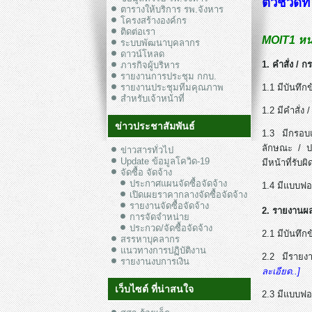
ตัวชี้วัด
ตารางให้บริการ รพ.จังหาร
โครงสร้างองค์กร
ติดต่อเรา
MOIT1 หน
ระบบพัฒนาบุคลากร
ดาวน์โหลด
1. คำสั่ง /
ภารกิจผู้บริหาร
รายงานการประชุม กกบ.
รายงานประชุมทีมคุณภาพ
1.1 มีบันทึ
สำหรับเจ้าหน้าที่
1.2 มีคำสั่
ข่าวประชาสัมพันธ์
1.3 มีกรอบ
ลักษณะ / ปร
ข่าวสารทั่วไป
Update ข้อมูลโควิด-19
มีหน้าที่รั
จัดซื้อ จัดจ้าง
ประกาศแผนจัดซื้อจัดจ้าง
1.4 มีแบบฟอ
เปิดเผยราคากลางจัดซื้อจัดจ้าง
รายงานจัดซื้อจัดจ้าง
2. รายงานผล
การจัดจำหน่าย
ประกวด/จัดซื้อจัดจ้าง
2.1 มีบันทึ
สรรหาบุคลากร
แนวทางการปฏิบัติงาน
2.2 มีรายง
รายงานงบการเงิน
ละเอียด..]
เว็บไซต์ ที่น่าสนใจ
2.3 มีแบบฟอ