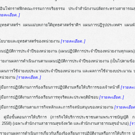
ินโฟกราฟฟิกคณะกรรมการจริยธรรม ประจำสำนักงานปลัดกระทรวงสาธารณสุข ชุด
ายละเอียด..]
ุทธศาสตร์ฯ แผนแม่บทภายใต้ยุทธศาสตร์ชาติฯ แผนการปฎิรูปประเทศฯ แผน
โยบายและยุทธศาสตร์ของหน่วยงาน
[รายละเอียด..]
นปฏิบัติการประจำปีของหน่วยงาน (แผนปฏิบัติการประจำปีของหน่วยงานทุกแผน
รายงานผลการดำเนินงานตามแผนปฏิบัติการประจำปีของหน่วยงาน (เป็นไปตามข้อ
แผนการใช้จ่ายงบประมาณประจำปีของหน่วยงาน และผลการใช้จ่ายงบประมาณ 
หน่วยงาน
[รายละเอียด..]
่มือการปฏิบัติงานการร้องเรียนการปฏิบัติงานหรือให้บริการของเจ้าหน้าที่
[รายละเอ
ู่มือการปฏิบัติงานการร้องเรียนการทุจริตและประพฤติมิชอบ
[รายละเอียด..]
ู่มือการปฏิบัติงานตามภารกิจหลักและภารกิจสนับสนุนของหน่วยงาน
[รายละเอียด
คู่มือขั้นตอนการให้บริการ (ภารกิจให้บริการประชาชนตามพระราชบัญญัต
. 2558) (เฉพาะสำนักงานสาธารณสุขจังหวัด และสำนักงานสาธารณสุขอำเภอ)
[ร
ายงานผลการดำเนินการเกี่ยวกับเรื่องร้องเรียนการปฏิบัติงานหรือการให้บริก