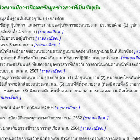
วยงานมีการเปิดเผยข้อมูลข่าวสารที่เป็นปัจจุบัน
มูลพื้นฐานที่เป็นปัจจุบัน ประกอบด้วย
้อมูลผู้บริหาร แสดงรายนามของผู้บริหารของหน่วยงาน ประกอบด้วย (1) รูปถ่
องมีครบทั้ง 4 รายการ)
[รายละเอียด..]
นโยบายของผู้บริหาร
[รายละเอียด..]
โครงสร้างหน่วยงาน
[รายละเอียด..]
น้าที่และอำนาจของหน่วยงานตามกฎหมายจัดตั้ง หรือกฎหมายอื่นที่เกี่ยวข้อง
[รา
ฎหมายที่เกี่ยวข้องกับการดำเนินงาน หรือการปฏิบัติงานของหน่วยงาน
[รายละเอีย
่าวประชาสัมพันธ์ ที่แสดงข้อมูลข่าวสารที่เกี่ยวกับการดำเนินงานตามหน้าที่แล
ในปีงบประมาณ พ.ศ. 2567
[รายละเอียด..]
้อมูลการติดต่อหน่วยงาน ประกอบด้วย (1) ที่อยู่หน่วยงาน (2) หมายเลขโทรศั
ีย์อิเล็กทรอนิกส์ของหน่วยงาน และ (5) แผนที่ที่ตั้งหน่วยงาน (ต้องมีครบทั้ง 5 ราย
ช่องทางการรับฟังความคิดเห็นที่บุคคลภายนอกสามารถแสดงความคิดเห็นต่อก
ายละเอียด..]
สัยทัศน์ พันธกิจ ค่านิยม MOPH
[รายละเอียด..]
ระราชบัญญัติมาตรฐานทางจริยธรรม พ.ศ. 2562
[รายละเอียด..]
ระมวลจริยธรรมข้าราชการพลเรือน พ.ศ. 2564
[รายละเอียด..]
อกำหนดจริยธรรมเจ้าหน้าที่ของรัฐ สำนักงานปลัดกระทรวงสาธารณสุข พ.ศ. 256