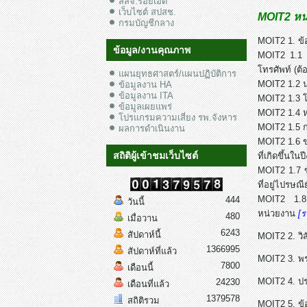
สสจ.ร้อยเอ็ด
เว็บไซต์ สปสช.
MOIT2 หน่
กรมบัญชีกลาง
MOIT2 1. ข้อ
ข้อมูล/งานคุณภาพ
MOIT2 1.1 ข
โทรศัพท์ (ต้
แผนยุทธศาสตร์/แผนปฏิบัติการ
MOIT2 1.2 
ข้อมูลงาน HA
ข้อมูลงาน ITA
MOIT2 1.3 
ข้อมูลเผยแพร่
MOIT2 1.4 ห
โปรแกรมความเสี่ยง รพ.จังหาร
MOIT2 1.5 ก
ผลการดำเนินงาน
MOIT2 1.6 ข
สถิติผู้เข้าชมเว็บไซต์
ที่เกิดขึ้น
MOIT2 1.7 ข
ที่อยู่ไปรษณ
MOIT2 1.8 
444
วันนี้
หน่วยงาน
[ร
480
เมื่อวาน
6243
สัปดาห์นี้
MOIT2 2. วิ
1366995
สัปดาห์ที่แล้ว
MOIT2 3. พ
7800
เดือนนี้
MOIT2 4. ป
24230
เดือนที่แล้ว
1379578
สถิติรวม
MOIT2 5. ข้