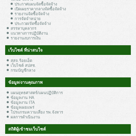
ประกาศแผนจัดซื้อจัดจ้าง
เปิดเผยราคากลางจัดซื้อจัดจ้าง
รายงานจัดซื้อจัดจ้าง
การจัดจำหน่าย
ประกวด/จัดซื้อจัดจ้าง
สรรหาบุคลากร
แนวทางการปฏิบัติงาน
รายงานงบการเงิน
เว็บไซต์ ที่น่าสนใจ
สสจ.ร้อยเอ็ด
เว็บไซต์ สปสช.
กรมบัญชีกลาง
ข้อมูล/งานคุณภาพ
แผนยุทธศาสตร์/แผนปฏิบัติการ
ข้อมูลงาน HA
ข้อมูลงาน ITA
ข้อมูลเผยแพร่
โปรแกรมความเสี่ยง รพ.จังหาร
ผลการดำเนินงาน
สถิติผู้เข้าชมเว็บไซต์