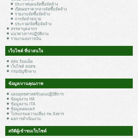
ประกาศแผนจัดซื้อจัดจ้าง
เปิดเผยราคากลางจัดซื้อจัดจ้าง
รายงานจัดซื้อจัดจ้าง
การจัดจำหน่าย
ประกวด/จัดซื้อจัดจ้าง
สรรหาบุคลากร
แนวทางการปฏิบัติงาน
รายงานงบการเงิน
เว็บไซต์ ที่น่าสนใจ
สสจ.ร้อยเอ็ด
เว็บไซต์ สปสช.
กรมบัญชีกลาง
ข้อมูล/งานคุณภาพ
แผนยุทธศาสตร์/แผนปฏิบัติการ
ข้อมูลงาน HA
ข้อมูลงาน ITA
ข้อมูลเผยแพร่
โปรแกรมความเสี่ยง รพ.จังหาร
ผลการดำเนินงาน
สถิติผู้เข้าชมเว็บไซต์