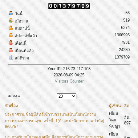
56
วันนี้
519
เมื่อวาน
6374
สัปดาห์นี้
1366995
สัปดาห์ที่แล้ว
7931
เดือนนี้
24230
เดือนที่แล้ว
1379709
สถิติรวม
Your IP: 216.73.217.103
2026-08-09 04:25
Visitors Counter
แสดง #
หัวเรื่อง
ผู้เขียน
ฮิต
เขียน
ประกาศรายชื่อผู้มีสิทธิ์เข้ารับการประเมินเป็นพนักงาน
ฮิต:
โดย
กระทรวงสาธารณสุข ครั้งที่ 1(ตำแหน่งนักกายภาพบำบัด) -
897
9/05/67
พิชญา
เขียน
ประกาศรับสมัครบุคคลเพื่อเลือกสรรเป็นพนักงานกระทรวง