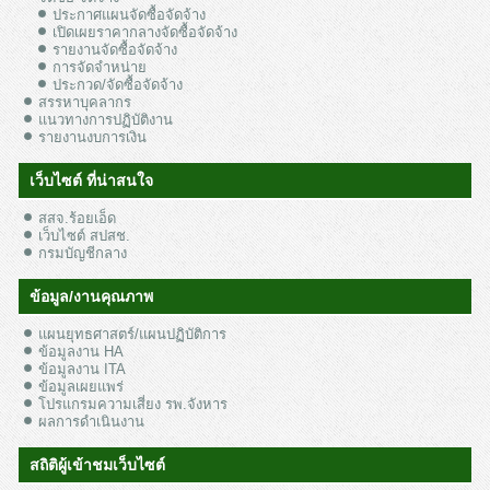
ประกาศแผนจัดซื้อจัดจ้าง
เปิดเผยราคากลางจัดซื้อจัดจ้าง
รายงานจัดซื้อจัดจ้าง
การจัดจำหน่าย
ประกวด/จัดซื้อจัดจ้าง
สรรหาบุคลากร
แนวทางการปฏิบัติงาน
รายงานงบการเงิน
เว็บไซต์ ที่น่าสนใจ
สสจ.ร้อยเอ็ด
เว็บไซต์ สปสช.
กรมบัญชีกลาง
ข้อมูล/งานคุณภาพ
แผนยุทธศาสตร์/แผนปฏิบัติการ
ข้อมูลงาน HA
ข้อมูลงาน ITA
ข้อมูลเผยแพร่
โปรแกรมความเสี่ยง รพ.จังหาร
ผลการดำเนินงาน
สถิติผู้เข้าชมเว็บไซต์